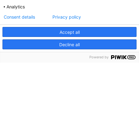
Analytics
Consent details
Privacy policy
Accept all
Decline all
menu
Menu
Powered by
keyboard_arrow_down
Ga naar
Home
Over ons
Contact