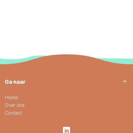
keyboard_arrow_down
Ga naar
Home
Over ons
Contact