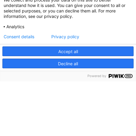
understand how it is used. You can give your consent to all or
selected purposes, or you can decline them all. For more
information, see our privacy policy.
Analytics
Consent details
Privacy policy
Accept all
Decline all
menu
Menu
Powered by
keyboard_arrow_down
Ga naar
Home
Over ons
Contact