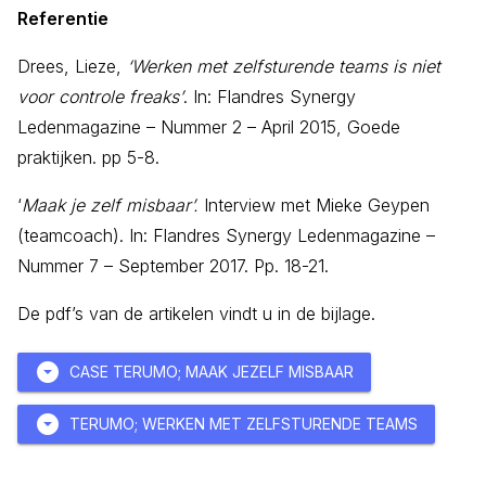
Referentie
Drees, Lieze,
‘Werken met zelfsturende teams is niet
voor controle freaks’
. In: Flandres Synergy
Ledenmagazine – Nummer 2 – April 2015, Goede
praktijken. pp 5-8.
‘
Maak je zelf misbaar’.
Interview met Mieke Geypen
(teamcoach). In: Flandres Synergy Ledenmagazine –
Nummer 7 – September 2017. Pp. 18-21.
De pdf’s van de artikelen vindt u in de bijlage.
arrow_drop_down_circle
CASE TERUMO; MAAK JEZELF MISBAAR
arrow_drop_down_circle
TERUMO; WERKEN MET ZELFSTURENDE TEAMS