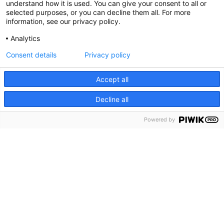
understand how it is used. You can give your consent to all or
selected purposes, or you can decline them all. For more
information, see our privacy policy.
Analytics
Consent details
Privacy policy
Accept all
Decline all
menu
Menu
Powered by
keyboard_arrow_down
Ga naar
Home
Over ons
Contact