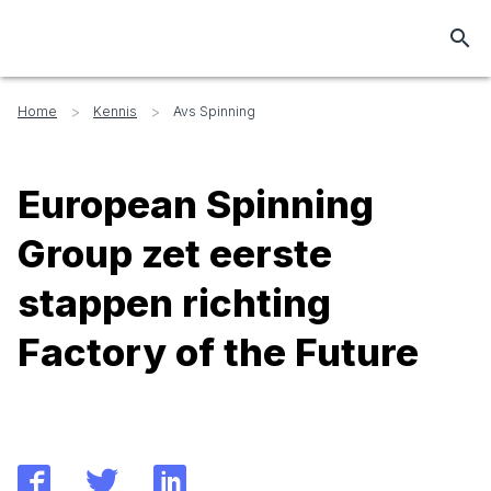
search
>
>
Home
Kennis
Avs Spinning
European Spinning
Group zet eerste
stappen richting
Factory of the Future