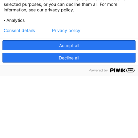
selected purposes, or you can decline them all. For more
information, see our privacy policy.
Analytics
Consent details
Privacy policy
Accept all
Decline all
menu
Menu
Powered by
keyboard_arrow_down
Ga naar
Home
Over ons
Contact