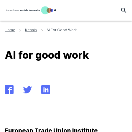
search
>
>
Home
Kennis
Ai For Good Work
AI for good work
European Trade Union Institute