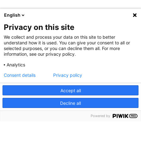
English
Privacy on this site
We collect and process your data on this site to better
understand how it is used. You can give your consent to all or
selected purposes, or you can decline them all. For more
information, see our privacy policy.
Analytics
Consent details
Privacy policy
Accept all
Decline all
menu
Menu
Powered by
keyboard_arrow_down
Ga naar