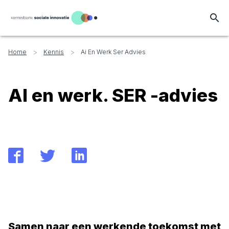
search
>
>
Home
Kennis
Ai En Werk Ser Advies
AI en werk. SER -advies
Samen naar een werkende toekomst met