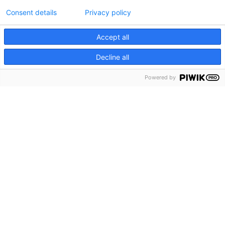
Consent details
Privacy policy
Accept all
Decline all
menu
Menu
Powered by
keyboard_arrow_down
Ga naar
Home
Over ons
Contact
Toegankelijkheid