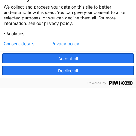
We collect and process your data on this site to better
understand how it is used. You can give your consent to all or
selected purposes, or you can decline them all. For more
information, see our privacy policy.
Analytics
Consent details
Privacy policy
Accept all
Decline all
menu
Menu
Powered by
keyboard_arrow_down
Ga naar
Home
Over ons